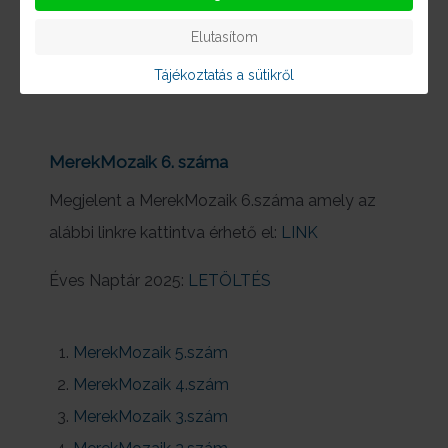
alábbi linkre kattintva érhető el:
LINK
Elutasítom
Éves Naptár 2025:
Tájékoztatás a sütikről
LETÖLTÉS
MerekMozaik 6. száma
Megjelent a MerekMozaik 6.száma amely az
alábbi linkre kattintva érhető el:
LINK
Éves Naptár 2025:
LETÖLTÉS
MerekMozaik 5.szám
MerekMozaik 4.szám
MerekMozaik 3.szám