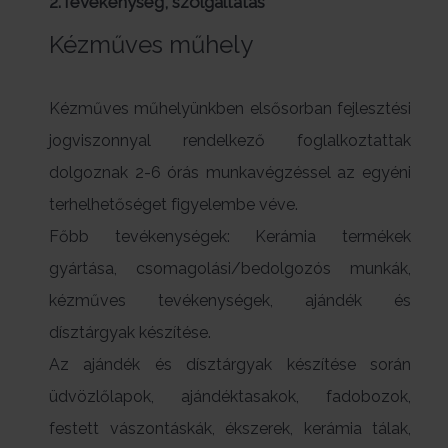
2.Tevékenység, szolgáltatás
Kézműves műhely
Kézműves műhelyünkben elsősorban fejlesztési
jogviszonnyal rendelkező foglalkoztattak
dolgoznak 2-6 órás munkavégzéssel az egyéni
terhelhetőséget figyelembe véve.
Főbb tevékenységek: Kerámia termékek
gyártása, csomagolási/bedolgozós munkák,
kézműves tevékenységek, ajándék és
dísztárgyak készítése.
Az ajándék és dísztárgyak készítése során
üdvözlőlapok, ajándéktasakok, fadobozok,
festett vászontáskák, ékszerek, kerámia tálak,