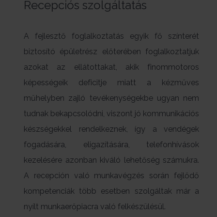
Recepciós szolgáltatás
A fejlesztő foglalkoztatás egyik fő színterét
biztosító épületrész előterében foglalkoztatjuk
azokat az ellátottakat, akik finommotoros
képességeik deficitje miatt a kézműves
műhelyben zajló tevékenységekbe ugyan nem
tudnak bekapcsolódni, viszont jó kommunikációs
készségekkel rendelkeznek, így a vendégek
fogadására, eligazítására, telefonhívások
kezelésére azonban kiváló lehetőség számukra.
A recepción való munkavégzés során fejlődő
kompetenciák több esetben szolgáltak már a
nyílt munkaerőpiacra való felkészülésül.