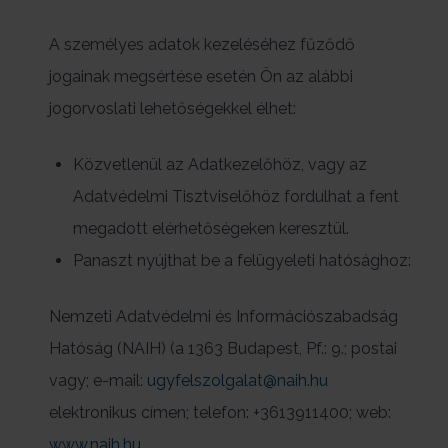
A személyes adatok kezeléséhez fűződő
jogainak megsértése esetén Ön az alábbi
jogorvoslati lehetőségekkel élhet:
Közvetlenül az Adatkezelőhöz, vagy az
Adatvédelmi Tisztviselőhöz fordulhat a fent
megadott elérhetőségeken keresztül.
Panaszt nyújthat be a felügyeleti hatósághoz:
Nemzeti Adatvédelmi és Információszabadság
Hatóság (NAIH) (a 1363 Budapest, Pf.: 9.; postai
vagy; e-mail:
ugyfelszolgalat@naih.hu
elektronikus címen; telefon: +3613911400; web:
www.naih.hu