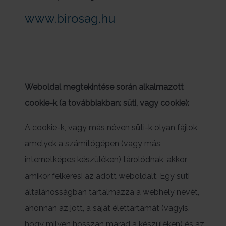
www.birosag.hu
Weboldal megtekintése során alkalmazott
cookie-k (a továbbiakban: süti, vagy cookie):
A cookie-k, vagy más néven süti-k olyan fájlok,
amelyek a számítógépen (vagy más
internetképes készüléken) tárolódnak, akkor
amikor felkeresi az adott weboldalt. Egy süti
általánosságban tartalmazza a webhely nevét,
ahonnan az jött, a saját élettartamát (vagyis,
hogy milyen hosszan marad a készüléken) és az