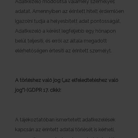
Adatkezelő módosítsa valamely személyes
adatát. Amennyiben az érintett hitelt érdemlően
igazolni tudja a helyesbített adat pontosságát,
Adatkezelő a kérést legfeljebb egy hónapon
belül teljesíti, és erről az általa megadott
elérhetőségen értesíti az érintett személyt.
A törléshez való jog („az elfeledtetéshez való
jog”) (GDPR 17. cikk):
A tájékoztatóban ismertetett adatkezelések
kapcsán az érintett adatai törlését is kérheti,