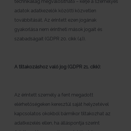
technikailag megvalósítható́ – kérje a személyes
adatok adatkezelők közötti közvetlen
továbbítását. Az érintett ezen jogának
gyakorlása nem érintheti mások jogait és
szabadságait (GDPR 20. cikk (4)).
A tiltakozáshoz való jog (GDPR 21. cikk):
Az érintett személy a fent megadott
elérhetőségeken keresztül saját helyzetével
kapcsolatos okokból bármikor tiltakozhat az
adatkezelés ellen, ha álláspontja szerint