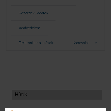
Közérdekű adatok
Adatvédelem
Elektronikus aláírások
Kapcsolat
Hírek