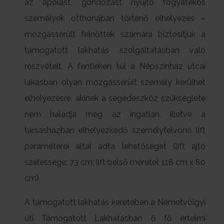
az ápolást, gondozást nyújtó fogyatékos
személyek otthonában történő elhelyezés –
mozgássérült felnőttek számára biztosítjuk a
támogatott lakhatás szolgáltatásban való
részvételt. A fentieken túl a Népszínház utcai
lakásban olyan mozgássérült személy kerülhet
elhelyezésre, akinek a segédeszköz szükséglete
nem haladja meg az ingatlan, illetve a
társasházban elhelyezkedő személyfelvonó lift
paraméterei által adta lehetőséget (lift ajtó
szélessége: 73 cm; lift belső méretei: 118 cm x 80
cm)
A támogatott lakhatás keretében a Németvölgyi
úti Támogatott Lakhatásban 6 fő értelmi