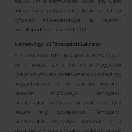
együtt. Ezt a beszoktatást követi egy újabb
hónap, mely próbaidőnek minősül és térítési
díjfizetési kötelezettséggel jár, valamint
megállapodás aláírásához kötött.
Németvölgyi úti Támogatott Lakhatás
A XII. kerületben (1124 Budapest, Németvölgyi út
81. I. emelet 2.) a kerületi a Hegyvidéki
Önkormányzat által rendelkezésre bocsátott 155
négyzetméteres, 8 fő számára kialakított
lakásban működtetjük támogatott
lakhatásunkat, amely értelmi sérült személyek
részére nyújt szolgáltatást. Támogatott
lakhatásunkat elsősorban korábban is a
kerületben élő vagy a főváros területéről érkező