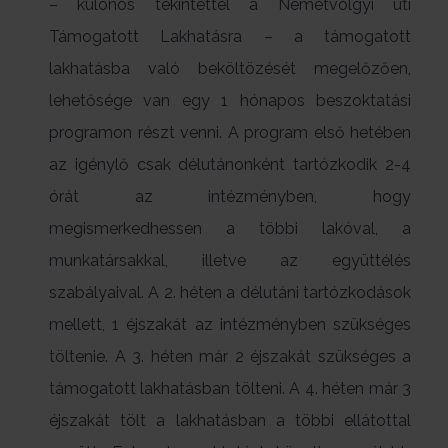
– különös tekintettel a Németvölgyi úti
Támogatott Lakhatásra – a támogatott
lakhatásba való beköltözését megelőzően,
lehetősége van egy 1 hónapos beszoktatási
programon részt venni. A program első hetében
az igénylő csak délutánonként tartózkodik 2-4
órát az intézményben, hogy
megismerkedhessen a többi lakóval, a
munkatársakkal, illetve az együttélés
szabályaival. A 2. héten a délutáni tartózkodások
mellett, 1 éjszakát az intézményben szükséges
töltenie. A 3. héten már 2 éjszakát szükséges a
támogatott lakhatásban tölteni. A 4. héten már 3
éjszakát tölt a lakhatásban a többi ellátottal