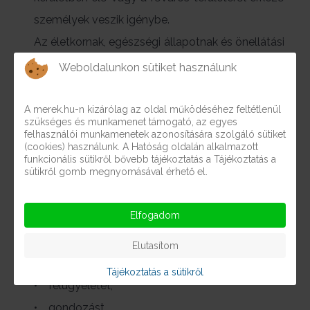
személyek veszik igénybe.
Az életkornak, egészségi állapotnak és önellátási
képességnek megfelelően az igénybevevők
Weboldalunkon sütiket használunk
önálló életvitelének fenntartása, elősegítése
érdekében biztosítunk:
A merek.hu-n kizárólag az oldal működéséhez feltétlenül
szükséges és munkamenet támogató, az egyes
• lakhatást,
felhasználói munkamenetek azonosítására szolgáló sütiket
(cookies) használunk. A Hatóság oldalán alkalmazott
• étkeztetést,
funkcionális sütikről bővebb tájékoztatás a Tájékoztatás a
sütikről gomb megnyomásával érhető el.
• esetvitelt,
• segítségnyújtást a közszolgáltatások és a
Elfogadom
társadalmi életben való részvételt segítő más
szolgáltatások igénybevételéhez,
Elutasítom
továbbá komplex szükségletfelmérés alapján:
Tájékoztatás a sütikről
• felügyeletet,
• gondozást,