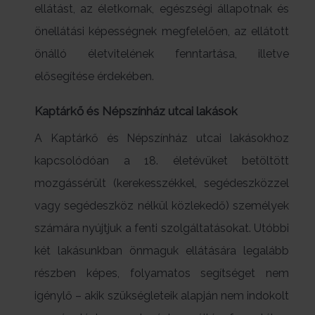
ellátást, az életkornak, egészségi állapotnak és
önellátási képességnek megfelelően, az ellátott
önálló életvitelének fenntartása, illetve
elősegítése érdekében.
Kaptárkő és Népszínház utcai lakások
A Kaptárkő és Népszínház utcai lakásokhoz
kapcsolódóan a 18. életévüket betöltött
mozgássérült (kerekesszékkel, segédeszközzel
vagy segédeszköz nélkül közlekedő) személyek
számára nyújtjuk a fenti szolgáltatásokat. Utóbbi
két lakásunkban önmaguk ellátására legalább
részben képes, folyamatos segítséget nem
igénylő – akik szükségleteik alapján nem indokolt