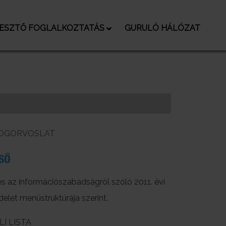
LESZTŐ FOGLALKOZTATÁS
GURULÓ HÁLÓZAT
JOGORVOSLAT
 és az információszabadságról szóló 2011. évi
ndelet menüstruktúrája szerint.
I LISTA