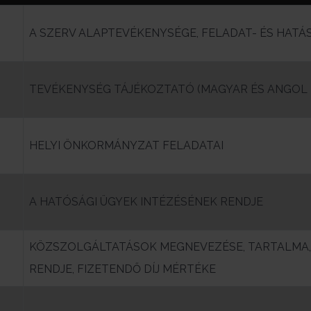
A SZERV ALAPTEVÉKENYSÉGE, FELADAT- ÉS HATÁ
TEVÉKENYSÉG TÁJÉKOZTATÓ (MAGYAR ÉS ANGOL 
HELYI ÖNKORMÁNYZAT FELADATAI
A HATÓSÁGI ÜGYEK INTÉZÉSÉNEK RENDJE
KÖZSZOLGÁLTATÁSOK MEGNEVEZÉSE, TARTALMA,
RENDJE, FIZETENDŐ DÍJ MÉRTÉKE