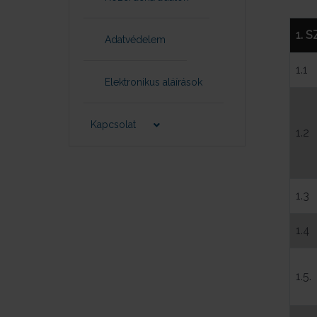
1. 
Adatvédelem
1.1
Elektronikus aláírások
Kapcsolat
1.2
1.3
1.4
1.5.