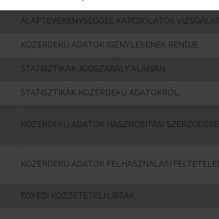
ALAPTEVÉKENYSÉGGEL KAPCSOLATOS VIZSGÁLA
KÖZÉRDEKŰ ADATOK IGÉNYLÉSÉNEK RENDJE
STATISZTIKÁK JOGSZABÁLY ALAPJÁN
STATISZTIKÁK KÖZÉRDEKŰ ADATOKRÓL
KÖZÉRDEKŰ ADATOK HASZNOSÍTÁSI SZERZŐDÉSE
KÖZÉRDEKŰ ADATOK FELHASZNÁLÁSI FELTÉTELEI
EGYEDI KÖZZÉTÉTELI LISTÁK