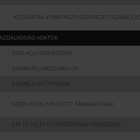
KÖZADATRA VONATKOZÓ SZERVEZETI SZABÁLYZ
GAZDÁLKODÁSI ADATOK
ÉVES KÖLTSÉGVETÉSEK
SZÁMVITELI BESZÁMOLÓK
SZEMÉLYI JUTTATÁSOK
SZERV ÁLTAL NYÚJTOTT TÁMOGATÁSOK
5 M. FT FELETTI SZERZŐDÉSEK (ÜVEGZSEB)