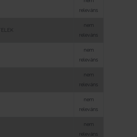
nem
releváns
nem
TELEK
releváns
nem
releváns
nem
releváns
nem
releváns
nem
releváns