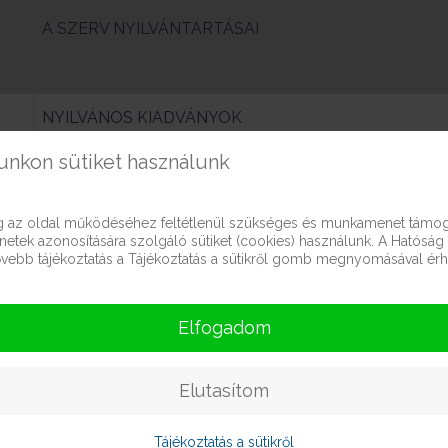
A SZERV NYILVÁNTARTÁSAI
NYILVÁNOS KIADVÁNYOK
nkon sütiket használunk
TESTÜLETI SZERV DÖNTÉSHOZATAL, ÜLÉSEK
ag az oldal működéséhez feltétlenül szükséges és munkamenet támog
etek azonosítására szolgáló sütiket (cookies) használunk. A Hatóság 
bővebb tájékoztatás a Tájékoztatás a sütikről gomb megnyomásával érhe
A SZERV DÖNTÉSEI, KONCEPCIÓK, TERVEZETEK, J
Elfogadom
HIRDETMÉNYEK
Elutasítom
PÁLYÁZATOK
Tájékoztatás a sütikről