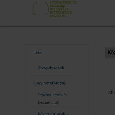
Kö
Hírek
Álláspályázatok
Újság-MerekMozaik
Ált
Szakmai tervek és
beszámolók
Közérdekű adatok