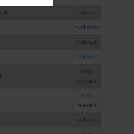
TOK
hivatkozás
hivatkozás
hivatkozás
hivatkozás
nem
I
releváns
nem
releváns
hivatkozás