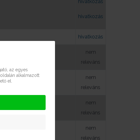
hivatkozás
hivatkozás
hivatkozás
nem
releváns
ató, az egyes
oldalán alkalmazott
nem
tő el.
AVASLATOK
releváns
nem
releváns
nem
releváns