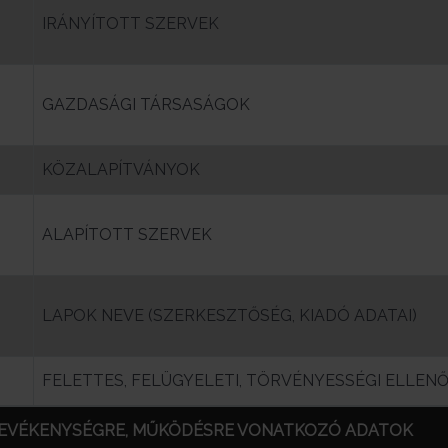
IRÁNYÍTOTT SZERVEK
GAZDASÁGI TÁRSASÁGOK
KÖZALAPÍTVÁNYOK
ALAPÍTOTT SZERVEK
LAPOK NEVE (SZERKESZTŐSÉG, KIADÓ ADATAI)
FELETTES, FELÜGYELETI, TÖRVÉNYESSÉGI ELLE
 TEVÉKENYSÉGRE, MŰKÖDÉSRE VONATKOZÓ ADATOK