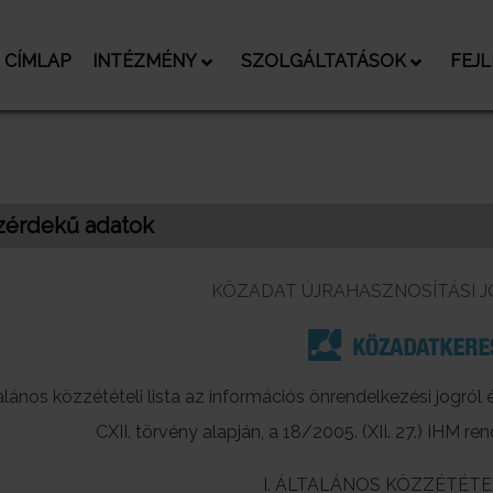
CÍMLAP
INTÉZMÉNY
SZOLGÁLTATÁSOK
FEJ
zérdekű adatok
KÖZADAT ÚJRAHASZNOSÍTÁSI 
alános közzétételi lista az információs önrendelkezési jogról
CXII. törvény alapján, a 18/2005. (XII. 27.) IHM re
I. ÁLTALÁNOS KÖZZÉTÉTEL