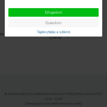
Közbeszerzési Terv 2025
Kozbeszerzesi_terv_2025.pdf
Elfogadom
Részletek
Letöltés
Elutasítom
Kijelzettek
Tájékoztatás a sütikről
száma
© MOZGÁSSÉRÜLT EMBEREK INTEGRÁLT INTÉZMÉNYE BUDAPEST
2016 - 2026
Developed by RocketTheme exclusively