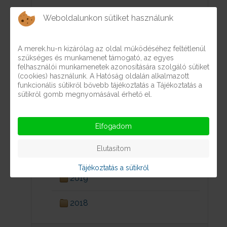
Személyi juttatások
Weboldalunkon sütiket használunk
A merek.hu-n kizárólag az oldal működéséhez feltétlenül
2024
szükséges és munkamenet támogató, az egyes
felhasználói munkamenetek azonosítására szolgáló sütiket
(cookies) használunk. A Hatóság oldalán alkalmazott
2023
funkcionális sütikről bővebb tájékoztatás a Tájékoztatás a
sütikről gomb megnyomásával érhető el.
2022
Elfogadom
2021
Elutasítom
2020
Tájékoztatás a sütikről
2019
2018