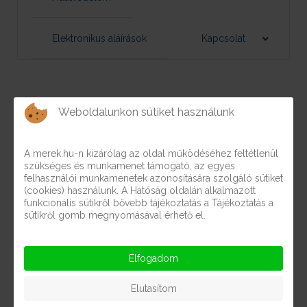
Elektronikus aláírások
Kapcsolat
Weboldalunkon sütiket használunk
A merek.hu-n kizárólag az oldal működéséhez feltétlenül
szükséges és munkamenet támogató, az egyes
felhasználói munkamenetek azonosítására szolgáló sütiket
Egyedi közzétételi listák
(cookies) használunk. A Hatóság oldalán alkalmazott
funkcionális sütikről bővebb tájékoztatás a Tájékoztatás a
sütikről gomb megnyomásával érhető el.
ADOMÁNYOK
Adományok - 2025
Elfogadom
Elutasítom