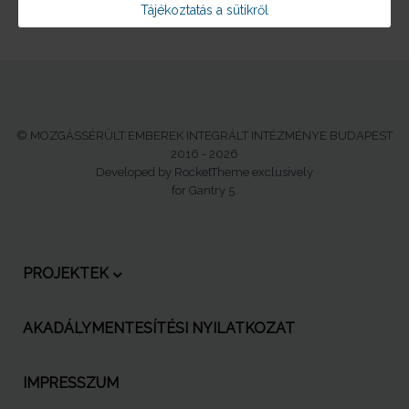
Tájékoztatás a sütikről
© MOZGÁSSÉRÜLT EMBEREK INTEGRÁLT INTÉZMÉNYE BUDAPEST
2016 - 2026
Developed by RocketTheme exclusively
for Gantry 5.
PROJEKTEK
AKADÁLYMENTESÍTÉSI NYILATKOZAT
IMPRESSZUM