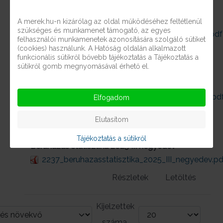
Beruházás statisztika 2025 I negyedév
A merek.hu-n kizárólag az oldal működéséhez feltétlenül
szükséges és munkamenet támogató, az egyes
2237_beruhazasstatisztika_2025_I_negyedev.pdf
felhasználói munkamenetek azonosítására szolgáló sütiket
(cookies) használunk. A Hatóság oldalán alkalmazott
Részletek
Letöltés
funkcionális sütikről bővebb tájékoztatás a Tájékoztatás a
sütikről gomb megnyomásával érhető el.
Beruházás statisztika 2025 II negyedév
2237_beruhazasstatisztika_2025_II_negyedev.pd
Elfogadom
Részletek
Letöltés
Elutasítom
Tájékoztatás a sütikről
Beruházás statisztika 2025 III negyedév
2237_beruhazasstatisztika_2025_III_negyedev.pd
Részletek
Letöltés
Kijelzettek
száma