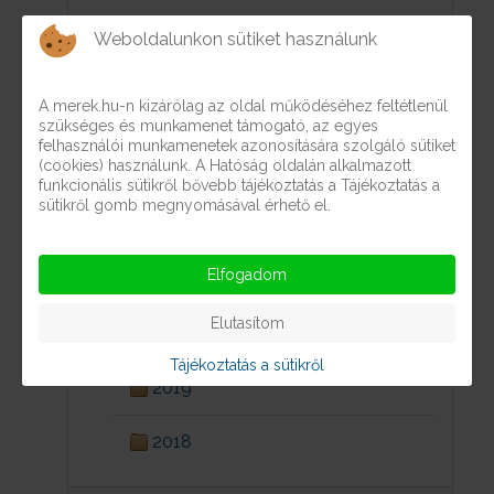
Személyi juttatások
Weboldalunkon sütiket használunk
A merek.hu-n kizárólag az oldal működéséhez feltétlenül
2024
szükséges és munkamenet támogató, az egyes
felhasználói munkamenetek azonosítására szolgáló sütiket
(cookies) használunk. A Hatóság oldalán alkalmazott
2023
funkcionális sütikről bővebb tájékoztatás a Tájékoztatás a
sütikről gomb megnyomásával érhető el.
2022
Elfogadom
2021
Elutasítom
2020
Tájékoztatás a sütikről
2019
2018