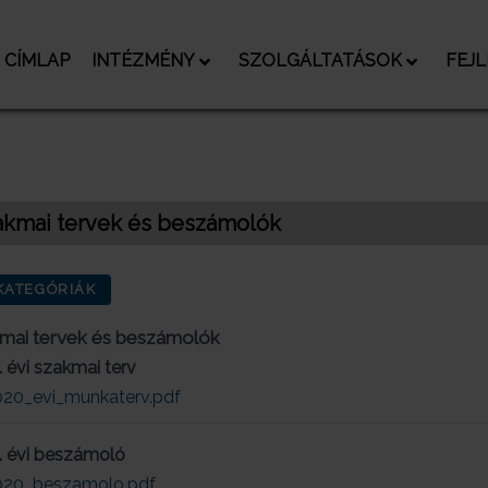
CÍMLAP
INTÉZMÉNY
SZOLGÁLTATÁSOK
FEJ
akmai tervek és beszámolók
ATEGÓRIÁK
mai tervek és beszámolók
 évi szakmai terv
020_evi_munkaterv.pdf
. évi beszámoló
020_beszamolo.pdf