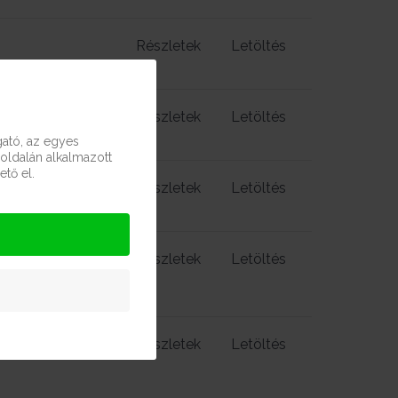
Részletek
Letöltés
Részletek
Letöltés
ató, az egyes
oldalán alkalmazott
tő el.
Részletek
Letöltés
Részletek
Letöltés
Részletek
Letöltés