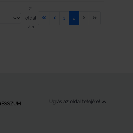
2.
oldal
1
2
/ 2
Ugrás az oldal tetejére!
RESSZUM