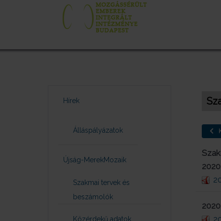
Sz
Hírek
Álláspályázatok
K
Szak
Újság-MerekMozaik
2020.
2
Szakmai tervek és
beszámolók
2020
2
Közérdekű adatok